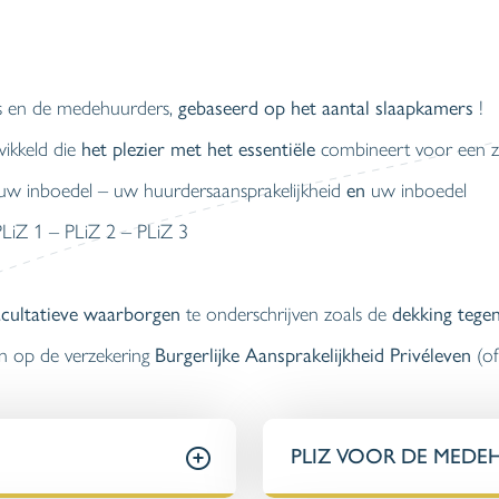
s en de medehuurders,
gebaseerd op het aantal slaapkamers
!
ikkeld die
het plezier met het essentiële
combineert voor een z
 uw inboedel – uw huurdersaansprakelijkheid
en
uw inboedel
PLiZ 1 – PLiZ 2 – PLiZ 3
acultatieve waarborgen
te onderschrijven zoals de
dekking tegen
en op de verzekering
Burgerlijke Aansprakelijkheid Privéleven
(of
PLIZ VOOR DE MEDE