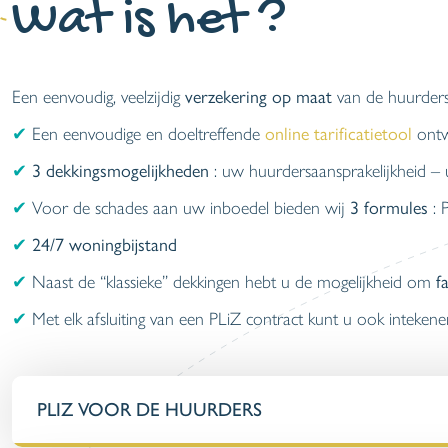
Wat is het ?
Een eenvoudig, veelzijdig
verzekering op maat
van de huurder
✔
Een eenvoudige en doeltreffende
online tarificatietool
ontw
✔
3 dekkingsmogelijkheden
: uw huurdersaansprakelijkheid –
✔
Voor de schades aan uw inboedel bieden wij
3 formules
: 
✔
24/7 woningbijstand
✔
Naast de “klassieke” dekkingen hebt u de mogelijkheid om
f
✔
Met elk afsluiting van een PLiZ contract kunt u ook inteken
PLIZ VOOR DE HUURDERS