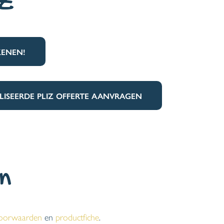
iZ
KENEN!
ISEERDE PLIZ OFFERTE AANVRAGEN
n
oorwaarden
en
productfiche
.