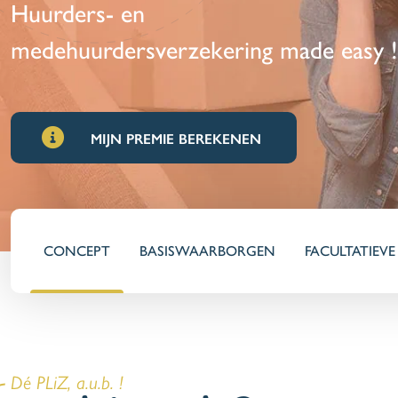
Huurders- en
medehuurdersverzekering made easy 
MIJN PREMIE BEREKENEN
CONCEPT
BASISWAARBORGEN
FACULTATIEV
Dé PLiZ, a.u.b. !