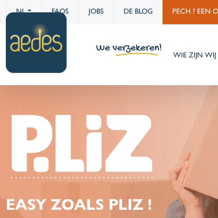
NL
FAQS
JOBS
DE BLOG
PECH ? EEN 
WIE ZIJN WIJ 
EASY ZOALS PLIZ !