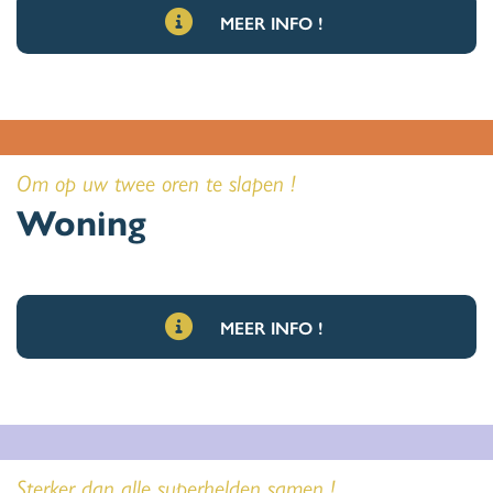
MEER INFO !
Om op uw twee oren te slapen !
Woning
MEER INFO !
Sterker dan alle superhelden samen !