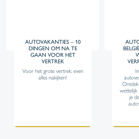
AUTOVAKANTIES – 10
AUTO
DINGEN OM NA TE
BELGI
GAAN VOOR HET
W
VERTREK
VER
Voor het grote vertrek: even
I
alles nakijken!
autover
Ontdek
wettelijk
je d
autov