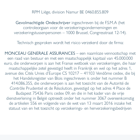
RPM Liège, division Namur BE 0460.855.809
Gevolmachtigde Ondeschrijver
ingeschreven bij de F.S.M.A (het
controleorgaan voor de verzekeringsondernemingen en
verzekeringstussenpersonen – 1000 Brussel, Congresstraat 12-14).
Technisch gesproken wordt het risico verzekerd door de firma:
MONCEAU GENERALE ASSURANCES
– een naamloze vennootschap met
een raad van bestuur en met een maatschappelijk kapitaal van 45.000.000
euro, die onderworpen is aan het Franse wetboek van verzekeringen, die haar
maatschappelijke zetel gevestigd heeft in Frankrijk en wel op het adres 1,
avenue des Cités Unies d’Europe CS 10217 – 41103 Vendôme cedex, die bij
het Handelsregister van Blois ingeschreven is onder het nummer B
414.086.355, die onderworpen is aan het toezicht van de Autorité de
Contrôle Prudentiel et de Résolution, gevestigd op het adres 4 Place de
Budapest 75436 Paris cedex 09, en die in het kader van de vrije
dienstverlening in België optreedt onder het nummer 3067 overeenkomstig
de artikelen 556 en volgende van de wet van 13 maart 2016 inzake het
statuut van en het toezicht op verzekerings- en herverzekeringsbedrijven