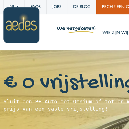
NL
FAQS
JOBS
DE BLOG
PECH ? EEN 
WIE ZIJN WIJ 
€ 0 vrijstelli
Sluit een P+ Auto met Omnium af tot en 
prijs van een vaste vrijstelling!