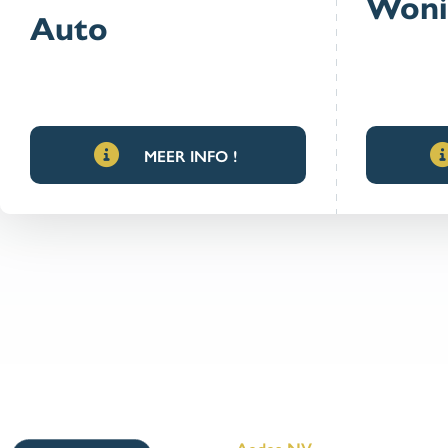
Woni
Auto
MEER INFO !