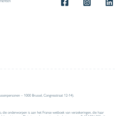
menten
ussenpersonen – 1000 Brussel, Congresstraat 12-14).
, die onderworpen is aan het Franse wetboek van verzekeringen, die haar