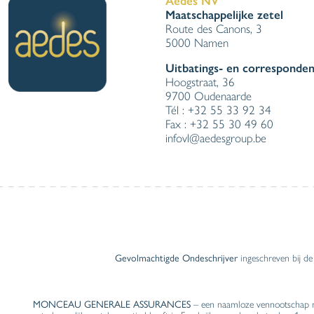
Aedes NV
Maatschappelijke zetel
Route des Canons, 3
5000 Namen
Uitbatings- en corresponden
Hoogstraat, 36
9700 Oudenaarde
Tél : +32 55 33 92 34
Fax : +32 55 30 49 60
infovl@aedesgroup.be
Gevolmachtigde Ondeschrijver
ingeschreven bij de
MONCEAU GENERALE ASSURANCES
– een naamloze vennootschap me