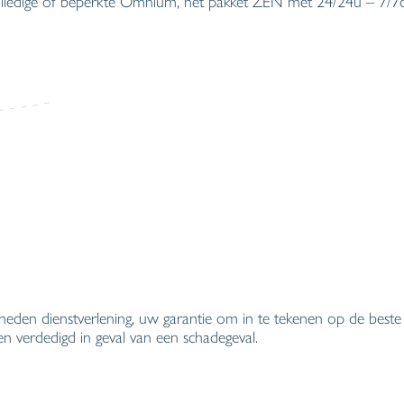
olledige of beperkte Omnium, het pakket ZEN met 24/24u – 7/7d 
neden dienstverlening, uw garantie om in te tekenen op de best
en verdedigd in geval van een schadegeval.