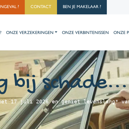
ONGEVAL ?
CONTACT
BEN JE MAKELAAR ?
?
ONZE VERZEKERINGEN
ONZE VERBINTENISSEN
ONZE P
ng bij schade..
met 17 juli 2026 en geniet levenslang* va