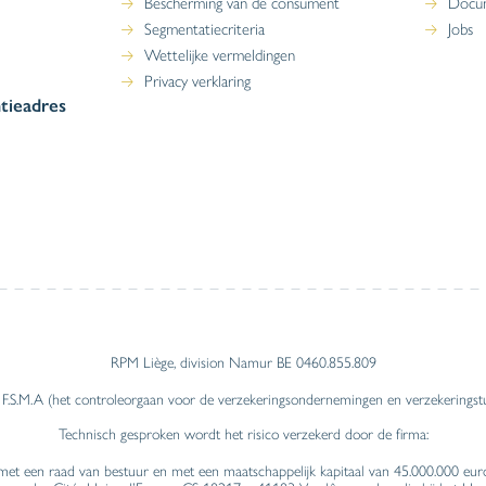
Bescherming van de consument
Docu
Segmentatiecriteria
Jobs
Wettelijke vermeldingen
Privacy verklaring
tieadres
RPM Liège, division Namur BE 0460.855.809
 F.S.M.A (het controleorgaan voor de verzekeringsondernemingen en verzekeringst
Technisch gesproken wordt het risico verzekerd door de firma:
t een raad van bestuur en met een maatschappelijk kapitaal van 45.000.000 euro