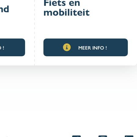
Fiets en
nd
mobiliteit
 !
MEER INFO !