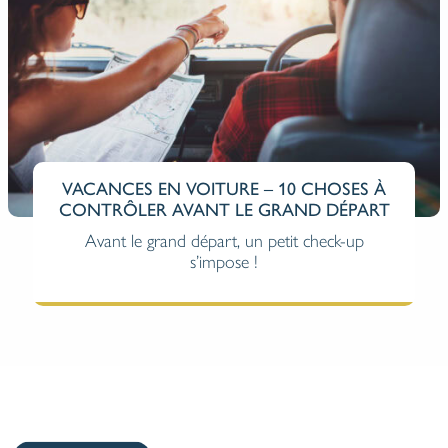
ZÉRO SINISTRE, FRANCHISE RÉDUITE :
LA FIDÉLITÉ RÉCOMPENSÉE !
Chez Aedes, nous vous proposons une
formule avec des petits et grands « + ». Et, une
assurance qui récompense fidélité et zéro
sinistralité, c’est vraiment un gros « + » ! Il est
temps de découvrir notre Bonus Franchise.