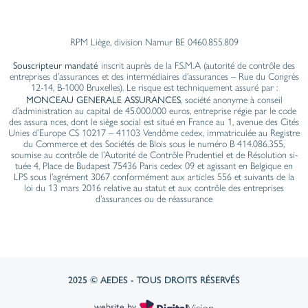
RPM Liège, division Namur BE 0460.855.809
Souscripteur mandaté
inscrit auprès de la F.S.M.A (autorité de contrôle des
entreprises d’assurances et des intermédiaires d’assurances – Rue du Congrès
12-14, B-1000 Bruxelles). Le risque est techniquement assuré par :
MONCEAU GENERALE ASSURANCES
, société anonyme à conseil
d’administration au capital de 45.000.000 euros, entreprise régie par le code
des assura nces, dont le siège social est situé en France au 1, avenue des Cités
Unies d’Europe CS 10217 – 41103 Vendôme cedex, immatriculée au Registre
du Com­merce et des Sociétés de Blois sous le numéro B 414.086.355,
soumise au contrôle de l’Autorité de Contrôle Prudentiel et de Résolution si­
tuée 4, Place de Budapest 75436 Paris cedex 09 et agissant en Belgique en
LPS sous l’agrément 3067 conformément aux articles 556 et suivants de la
loi du 13 mars 2016 relative au statut et aux contrôle des entre­prises
d’assurances ou de réassurance
2025 © AEDES - TOUS DROITS RÉSERVÉS
website by