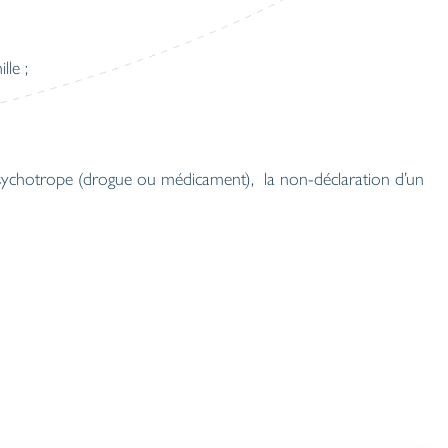
lle ;
psychotrope (drogue ou médicament), la non-déclaration d’un