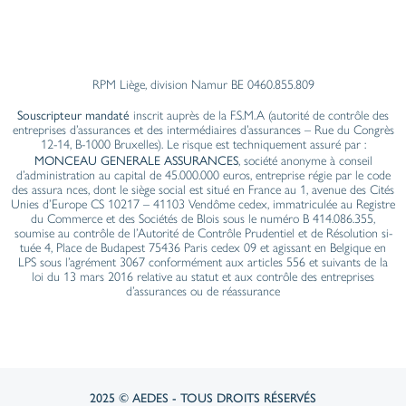
RPM Liège, division Namur BE 0460.855.809
Souscripteur mandaté
inscrit auprès de la F.S.M.A (autorité de contrôle des
entreprises d’assurances et des intermédiaires d’assurances – Rue du Congrès
12-14, B-1000 Bruxelles). Le risque est techniquement assuré par :
MONCEAU GENERALE ASSURANCES
, société anonyme à conseil
d’administration au capital de 45.000.000 euros, entreprise régie par le code
des assura nces, dont le siège social est situé en France au 1, avenue des Cités
Unies d’Europe CS 10217 – 41103 Vendôme cedex, immatriculée au Registre
du Com­merce et des Sociétés de Blois sous le numéro B 414.086.355,
soumise au contrôle de l’Autorité de Contrôle Prudentiel et de Résolution si­
tuée 4, Place de Budapest 75436 Paris cedex 09 et agissant en Belgique en
LPS sous l’agrément 3067 conformément aux articles 556 et suivants de la
loi du 13 mars 2016 relative au statut et aux contrôle des entre­prises
d’assurances ou de réassurance