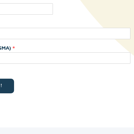
FSMA)
*
!