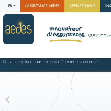
FR
L’ASSISTANCE AEDES
APPELEZ-NOUS
IN
QUI SOMMES
La Pn1 élue meilleure PJ Auto 
On vous explique pourquoi c'est mérité (et plus encore) !