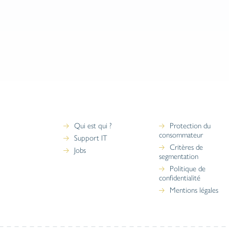
Chez Aedes, nous vous proposons une
formule avec des petits et grands « + ».
Et, une assurance qui récompense
fidélité et zéro sinistralité, c’est vraiment
un gros « + » ! Il est temps de découvrir
notre Bonus Franchise.
Qui est qui ?
Protection du
consommateur
Support IT
Critères de
Jobs
segmentation
Politique de
confidentialité
Mentions légales