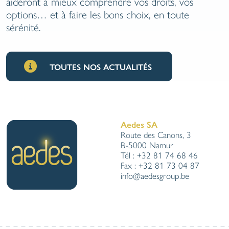
aideront à mieux comprendre vos droits, vos
re
Avant le grand départ, un petit check-
options… et à faire les bons choix, en toute
up s’impose !
sérénité.
TOUTES NOS ACTUALITÉS
Aedes SA
Route des Canons, 3
B-5000 Namur
Tél : +32 81 74 68 46
Fax : +32 81 73 04 87
info@aedesgroup.be