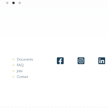
En Belgique l’assurance auto est une
obligation pour tout propriétaire de
véhicule. Mais est-ce d’application pour
toutes les garanties ? On vous explique
tout.
Documents
FAQ
Jobs
Contact