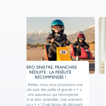
ONT LES
LA PN1 D’AEDES SAC
ÉGALES POUR
MEILLEURE PJ AUTO DU
UTO BELGE ?
On vous explique pourquoi c’e
nce auto est une
(et même plus) !
 propriétaire de
d’application pour
? On vous explique