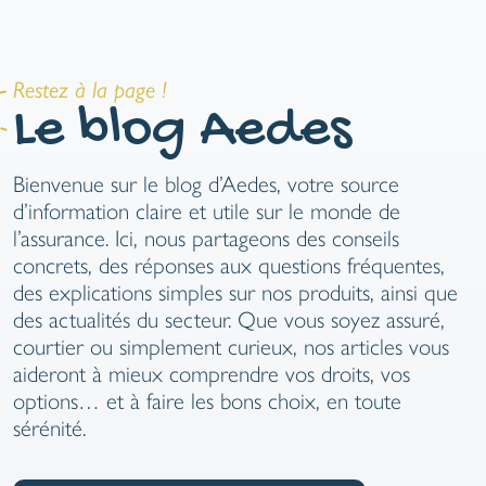
Restez à la page !
Le blog Aedes
Bienvenue sur le blog d’Aedes, votre source
d’information claire et utile sur le monde de
l’assurance. Ici, nous partageons des conseils
concrets, des réponses aux questions fréquentes,
des explications simples sur nos produits, ainsi que
NISTRE, FRANCHISE
QUELLES S
des actualités du secteur. Que vous soyez assuré,
TE : LA FIDÉLITÉ
OBLIGATIONS L
courtier ou simplement curieux, nos articles vous
COMPENSÉE !
L’ASSURANCE A
aideront à mieux comprendre vos droits, vos
nous vous proposons une
En Belgique l’assura
options… et à faire les bons choix, en toute
es petits et grands « + ».
obligation pour tout
sérénité.
surance qui récompense
véhicule. Mais est-ce 
o sinistralité, c’est vraiment
toutes les garanties 
! Il est temps de découvrir
tout.