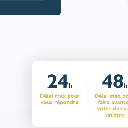
24
48
h
h
Délai max pour
Délai max p
vous répondre
faire avanc
votre dossi
sinistre