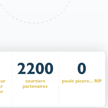
2200
0
our
courtiers
poule picore... RIP
er
partenaires
er