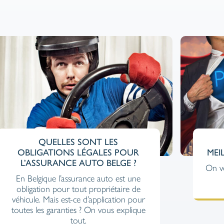
RÉE
EASY COMME PLIZ :
 MARCHÉ
L’ASSURANCE LOCATAIRE
VERSION JEU VIDÉO
st mérité
À ce jour, il n'existe pas plus fun pou
calculer sa prime d'assurance locative 