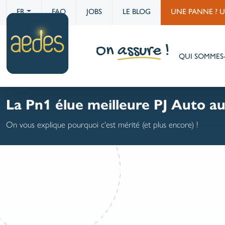
FR
FAQ
JOBS
LE BLOG
UNE PANNE ? 
QUI SOMMES
La Pn1 élue meilleure PJ Auto 
On vous explique pourquoi c'est mérité (et plus encore) !
P.Home