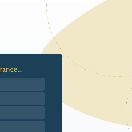
esure calculée au m².
ance...